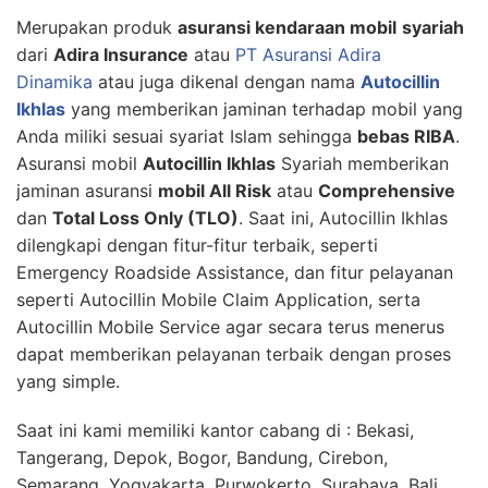
Merupakan produk
asuransi kendaraan mobil
syariah
dari
Adira Insurance
atau
PT Asuransi Adira
Dinamika
atau juga dikenal dengan nama
Autocillin
Ikhlas
yang memberikan jaminan terhadap mobil yang
Anda miliki sesuai syariat Islam sehingga
bebas RIBA
.
Asuransi mobil
Autocillin Ikhlas
Syariah memberikan
jaminan asuransi
mobil All Risk
atau
Comprehensive
dan
Total Loss Only (TLO)
. Saat ini, Autocillin Ikhlas
dilengkapi dengan fitur-fitur terbaik, seperti
Emergency Roadside Assistance, dan fitur pelayanan
seperti Autocillin Mobile Claim Application, serta
Autocillin Mobile Service agar secara terus menerus
dapat memberikan pelayanan terbaik dengan proses
yang simple.
Saat ini kami memiliki kantor cabang di : Bekasi,
Tangerang, Depok, Bogor, Bandung, Cirebon,
Semarang, Yogyakarta, Purwokerto, Surabaya, Bali,