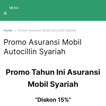
Skip
MENU
to
content
Home
Promo Asuransi Mobil Autocillin Syariah
Promo Asuransi Mobil
Autocillin Syariah
Promo Tahun Ini Asuransi
Mobil Syariah
“Diskon 15%”