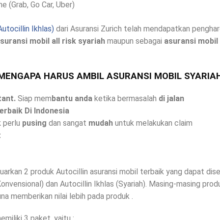
ne (Grab, Go Car, Uber)
utocillin Ikhlas)
dari Asuransi Zurich telah mendapatkan pengha
suransi mobil all risk syariah
maupun sebagai
asuransi mobil
MENGAPA HARUS AMBIL ASURANSI MOBIL SYARIA
tant.
Siap mem
bantu anda
ketika bermasalah
di jalan
rbaik Di Indonesia
k
perlu
pusing
dan sangat
mudah
untuk melakukan claim
t
luarkan 2 produk Autocillin asuransi mobil terbaik yang dapat d
 (Konvensional) dan Autocillin Ikhlas (Syariah). Masing-masing p
a memberikan nilai lebih pada produk .
iliki 3 paket, yaitu :