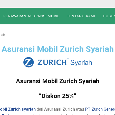
PENAWARAN ASURANSI MOBIL
TENTANG KAMI
HUBUN
riah
Asuransi Mobil Zurich Syariah
Asuransi Mobil Zurich Syariah
“Diskon 25%”
obil
Zurich
syariah
dari
Asuransi Zurich
atau
PT Zurich Genera