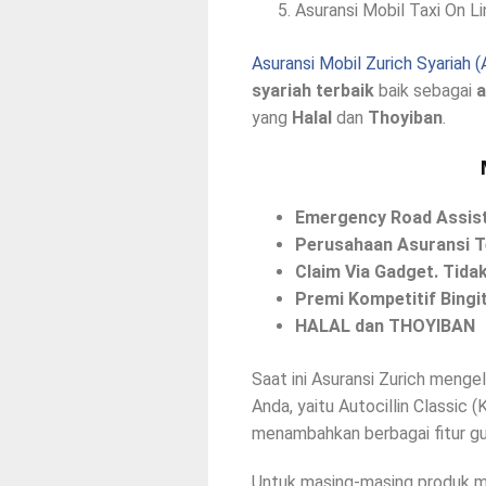
Asuransi Mobil Taxi On Li
Asuransi Mobil Zurich Syariah (A
syariah terbaik
baik sebagai
a
yang
Halal
dan
Thoyiban
.
Emergency Road Assis
Perusahaan Asuransi Te
Claim Via Gadget. Tida
Premi Kompetitif Bingi
HALAL dan THOYIBAN
Saat ini Asuransi Zurich menge
Anda, yaitu Autocillin Classic
menambahkan berbagai fitur gun
Untuk masing-masing produk mem