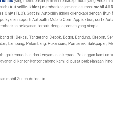
n Ikhlas
yang memberikan jaminan terhadap mobil yang Anda miliki
riah (
Autocillin Ikhlas)
memberikan jaminan asuransi
mobil All 
ss Only (TLO)
. Saat ini, Autocillin Ikhlas dilengkapi dengan fitur
pelayanan seperti Autocillin Mobile Claim Application, serta Auto
mberikan pelayanan terbaik dengan proses yang simple.
bang di : Bekasi, Tangerang, Depok, Bogor, Bandung, Cirebon, Se
edan, Lampung, Palembang, Pekanbaru, Pontianak, Balikpapan, M
erbagai kemudahan dan kenyamanan kepada Pelanggan kami untu
layanan di kantor-kantor cabang kami, di pusat perbelanjaan, hi
an mobil Zurich Autocillin :