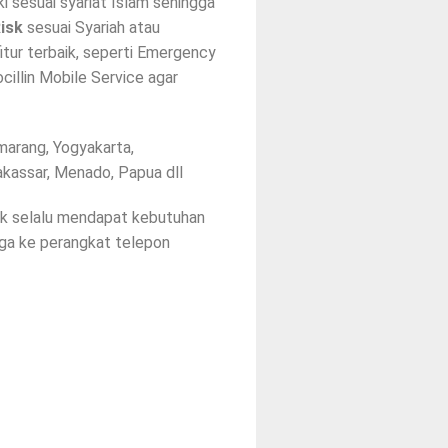
 sesuai syariat Islam sehingga
Risk
sesuai Syariah atau
-fitur terbaik, seperti Emergency
cillin Mobile Service agar
marang, Yogyakarta,
akassar, Menado, Papua dll
k selalu mendapat kebutuhan
ngga ke perangkat telepon